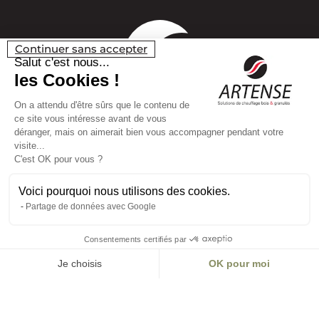
Continuer sans accepter
Salut c'est nous...
les Cookies !
On a attendu d'être sûrs que le contenu de
ce site vous intéresse avant de vous
déranger, mais on aimerait bien vous accompagner pendant votre
visite...
C'est OK pour vous ?
Voici pourquoi nous utilisons des cookies.
Partage de données avec Google
Consentements certifiés par
Je choisis
OK pour moi
Plateforme de Gestion du Consentement : Personnalisez vos O
Axeptio consent
Notre plateforme vous permet d'adapter et de gérer vos paramètr
Plan du site