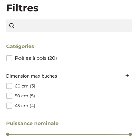
Filtres
Rechercher
recherche
Catégories
Catégorie
Poêles à bois
(20)
+
Dimension max buches
Dimension max buches
60
(3)
50
(5)
45
(4)
Puissance nominale
Puissance nominale